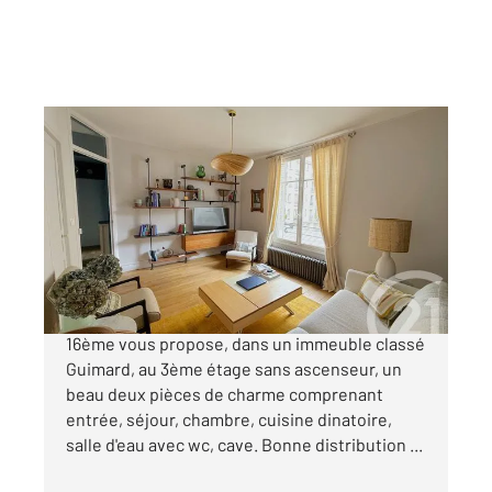
PARIS 75016
2
47 m
, 2 pièces
Ref : 10227
Appartement F2 à vendre
449 000 €
LANCRET. Votre agence Century 21 Via Conseil
16ème vous propose, dans un immeuble classé
Guimard, au 3ème étage sans ascenseur, un
beau deux pièces de charme comprenant
entrée, séjour, chambre, cuisine dinatoire,
salle d'eau avec wc, cave. Bonne distribution ...