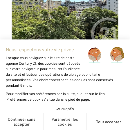
Ref : 10773
Appartement F5 à vendre
945 000 €
MIRABEAU. Votre agence Century 21 Via
Conseil 16ème vous propose, dans un bel
immeuble de standing, moderne, avec gardien,
au 5ème étage ascenseur, un bel appartement
familial comprenant grand séjour, 3 chambres,
un bureau, une cuisine séparée, une salle de ...
Voir le détail du bien
Créer une alerte