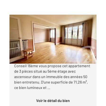
PARIS 75016
2
72 m
, 3 pièces
Ref : 11101
Appartement F3 à vendre
598 000 €
EXELMANS Votre agence Century 21 Via
Conseil 16ème vous propose cet appartement
de 3 pièces situé au 5ème étage avec
ascenseur dans un immeuble des années 50
bien entretenu. D'une superficie de 71,26 m²,
ce bien lumineux et ...
Voir le détail du bien