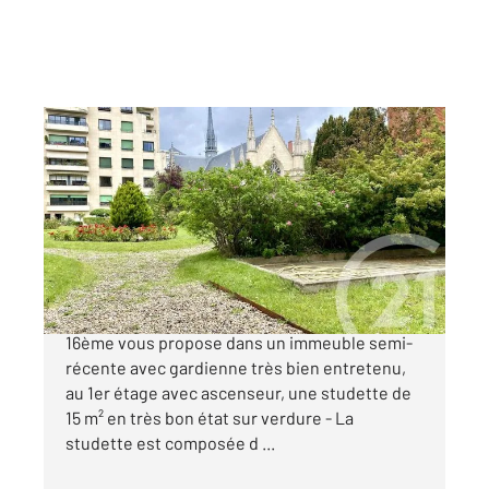
PARIS 75016
2
15,17 m
, 1 pièce
Ref : 11142
Appartement Studette à vendre
179 000 €
AUTEUIL - Votre agence Century 21 Via Conseil
16ème vous propose dans un immeuble semi-
récente avec gardienne très bien entretenu,
au 1er étage avec ascenseur, une studette de
15 m² en très bon état sur verdure - La
studette est composée d ...