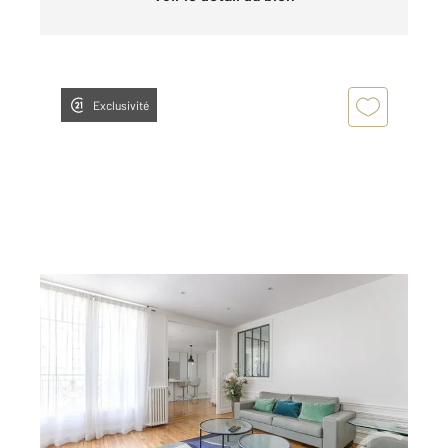
Exclusivité
PARIS 75016
2
101,39 m
, 4 pièces
Ref : 11126
Appartement F4 à vendre
949 000 €