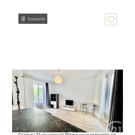
Exclusivité
PARIS 75016
2
49 m
, 2 pièces
Ref : 11202
Appartement F1 à vendre
450 000 €
EXELMANS/VERSAILLES Votre agence
Century 21 via conseil 16ème vous présente en