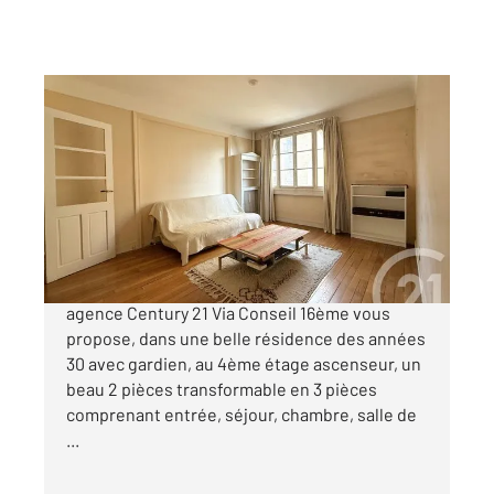
PARIS 75016
2
64,17 m
, 3 pièces
Ref : 10647
Appartement F2 à vendre
546 000 €
BOILEAU - FACE HAMEAU BOILEAU. Votre
agence Century 21 Via Conseil 16ème vous
propose, dans une belle résidence des années
30 avec gardien, au 4ème étage ascenseur, un
beau 2 pièces transformable en 3 pièces
comprenant entrée, séjour, chambre, salle de
...