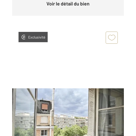
Voir le détail du bien
Exclusivité
PARIS 75016
2
23 m
, 1 pièce
Ref : 11172
Appartement Studio à vendre
219 000 €