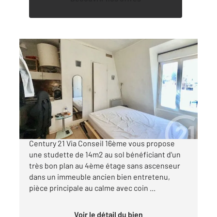
PARIS 75015
2
12,56 m
, 1 pièce
Ref : 11174
Appartement Studette à vendre
109 000 €
PROCHE BEAUGRENELLE - Votre agence
Century 21 Via Conseil 16ème vous propose
une studette de 14m2 au sol bénéficiant d'un
très bon plan au 4ème étage sans ascenseur
dans un immeuble ancien bien entretenu,
pièce principale au calme avec coin ...
Voir le détail du bien