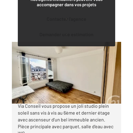
accompagner dans vos projets
Contacter l'agence
Demander une estimation
PARIS 75016
2
23 m
, 1 pièce
Ref : 11074
Appartement Studio à vendre
236 000 €
CHARDON LAGACHE - Votre agence Century 21
Via Conseil vous propose un joli studio plein
soleil sans vis à vis au 6ème et dernier étage
avec ascenseur d'un bel immeuble ancien.
Pièce principale avec parquet, salle d'eau avec