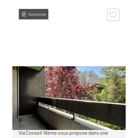
Exclusivité
PARIS 75016
2
69 m
, 2 pièces
Ref : 10712
Appartement F2 à vendre
608 000 €
PARENT DE ROSAN - Votre agence Century 21
Via Conseil 16ème vous propose dans une