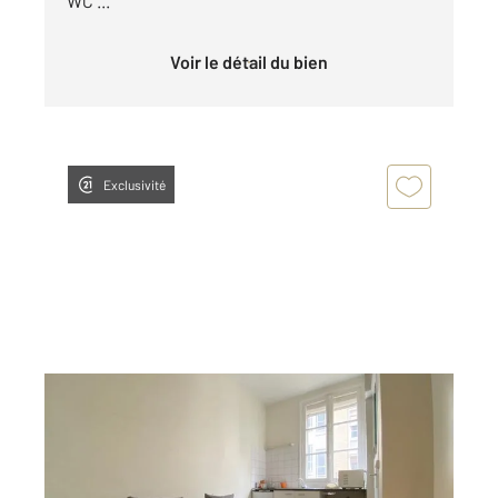
WC ...
Voir le détail du bien
Exclusivité
PARIS 75016
2
9 m
, 1 pièce
Ref : 11211
à vendre