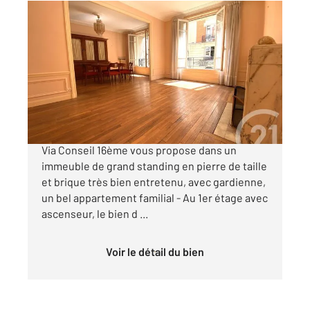
PARIS 75016
2
94 m
, 4 pièces
Ref : 11090
Appartement F4 à vendre
800 400 €
MÉTRO EXELMANS - Votre agence Century 21
Via Conseil 16ème vous propose dans un
immeuble de grand standing en pierre de taille
et brique très bien entretenu, avec gardienne,
un bel appartement familial - Au 1er étage avec
ascenseur, le bien d ...
Voir le détail du bien