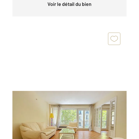
Voir le détail du bien
PARIS 75016
2
72,60 m
, 3 pièces
Ref : 11106
Appartement F3 à vendre
735 000 €