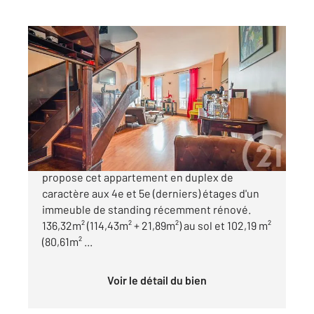
PARIS 75016
2
102,19 m
, 6 pièces
Ref : 11108
Appartement Duplex à vendre
975 000 €
EXELMANS - Century 21 Via Conseil vous
propose cet appartement en duplex de
caractère aux 4e et 5e (derniers) étages d'un
immeuble de standing récemment rénové.
136,32m² (114,43m² + 21,89m²) au sol et 102,19 m²
(80,61m² ...
Voir le détail du bien