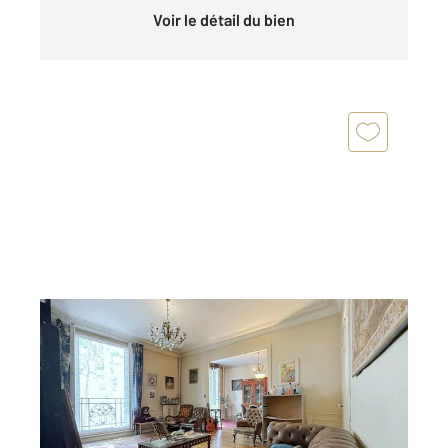
Voir le détail du bien
PARIS 75016
2
102 m
, 4 pièces
Ref : 10797
Appartement F4 à vendre
1 040 000 €