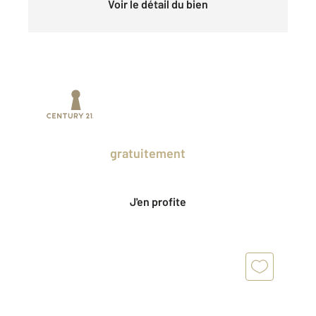
Voir le détail du bien
Prenez un temps d'avance sur le marché
en profitant
gratuitement
des Ventes
Privées CENTURY 21.
J'en profite