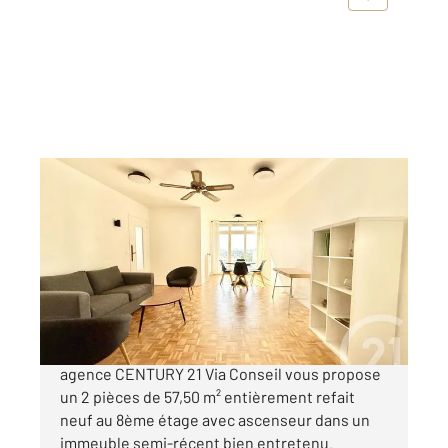
PARIS 75016
2
57,50 m
, 2 pièces
Ref : 11264
Appartement F2 à vendre
495 000 €
MARCHÉ AVENUE DE VERSAILLES - Votre
agence CENTURY 21 Via Conseil vous propose
un 2 pièces de 57,50 m² entièrement refait
neuf au 8ème étage avec ascenseur dans un
immeuble semi-récent bien entretenu.