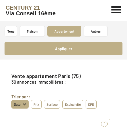
CENTURY 21
Via Conseil 16ème
Tous
Maison
Appartement
Autres
Appliquer
Vente appartement Paris (75)
30 annonces immobilières :
Trier par :
Date
Prix
Surface
Exclusivité
DPE