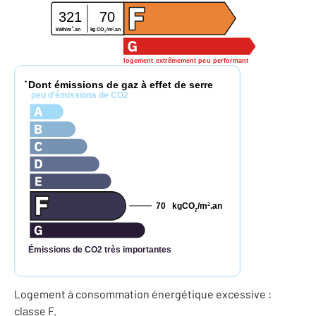
321
70
2
2
kWh/m
.an
kg CO
/m
.an
2
logement extrêmement peu performant
Dont émissions de gaz à effet de serre
*
peu d'émissions de CO2
70
kgCO
/m
.an
2
2
Émissions de CO2 très importantes
Logement à consommation énergétique excessive :
classe F.