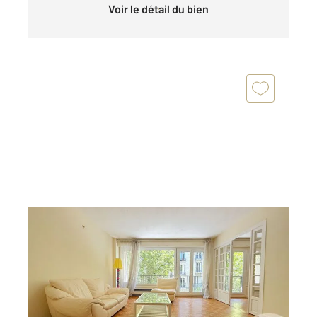
Voir le détail du bien
PARIS 75016
2
72,60 m
, 3 pièces
Ref : 11106
Appartement F3 à vendre
735 000 €