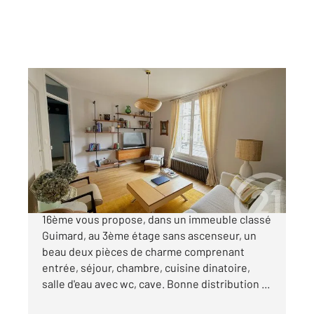
PARIS 75016
2
47 m
, 2 pièces
Ref : 10227
Appartement F2 à vendre
449 000 €
LANCRET. Votre agence Century 21 Via Conseil
16ème vous propose, dans un immeuble classé
Guimard, au 3ème étage sans ascenseur, un
beau deux pièces de charme comprenant
entrée, séjour, chambre, cuisine dinatoire,
salle d'eau avec wc, cave. Bonne distribution ...