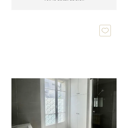
PARIS 75016
2
41 m
, 2 pièces
Ref : 9089
Appartement à vendre
384 000 €