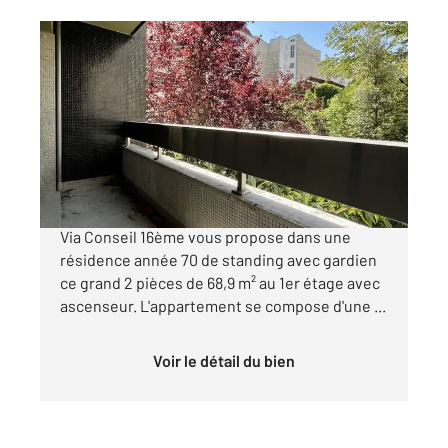
PARIS 75016
2
69 m
, 2 pièces
Ref : 10712
Appartement F2 à vendre
608 000 €
PARENT DE ROSAN - Votre agence Century 21
Via Conseil 16ème vous propose dans une
résidence année 70 de standing avec gardien
ce grand 2 pièces de 68,9 m² au 1er étage avec
ascenseur. L'appartement se compose d'une ...
Voir le détail du bien