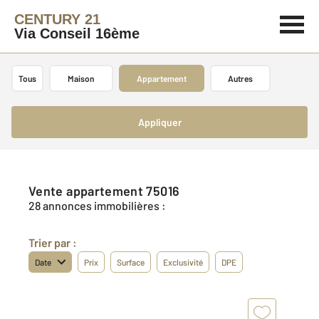
CENTURY 21
Via Conseil 16ème
Tous
Maison
Appartement
Autres
Appliquer
Vente appartement 75016
28 annonces immobilières :
Trier par :
Date
Prix
Surface
Exclusivité
DPE