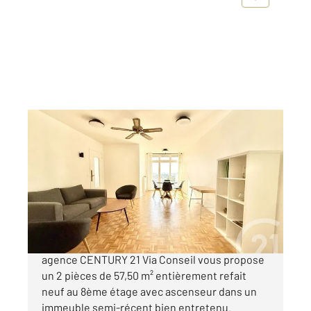
PARIS 75016
2
57,50 m
, 2 pièces
Ref : 11264
Appartement F2 à vendre
495 000 €
MARCHÉ AVENUE DE VERSAILLES - Votre
agence CENTURY 21 Via Conseil vous propose
un 2 pièces de 57,50 m² entièrement refait
neuf au 8ème étage avec ascenseur dans un
immeuble semi-récent bien entretenu.