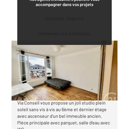
accompagner dans vos projets
Contacter l'agence
Demander une estimation
PARIS 75016
2
23 m
, 1 pièce
Ref : 11074
Appartement Studio à vendre
236 000 €
CHARDON LAGACHE - Votre agence Century 21
Via Conseil vous propose un joli studio plein
soleil sans vis à vis au 6ème et dernier étage
avec ascenseur d'un bel immeuble ancien.
Pièce principale avec parquet, salle d'eau avec