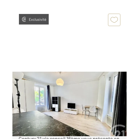
Exclusivité
PARIS 75016
2
49 m
, 2 pièces
Ref : 11202
Appartement F1 à vendre
450 000 €
EXELMANS/VERSAILLES Votre agence
Century 21 via conseil 16ème vous présente en