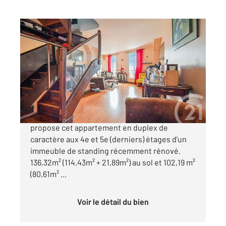
PARIS 75016
2
102,19 m
, 6 pièces
Ref : 11108
Appartement Duplex à vendre
975 000 €
EXELMANS - Century 21 Via Conseil vous
propose cet appartement en duplex de
caractère aux 4e et 5e (derniers) étages d'un
immeuble de standing récemment rénové.
136,32m² (114,43m² + 21,89m²) au sol et 102,19 m²
(80,61m² ...
Voir le détail du bien