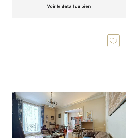
Voir le détail du bien
PARIS 75016
2
102 m
, 4 pièces
Ref : 10797
Appartement F4 à vendre
1 040 000 €