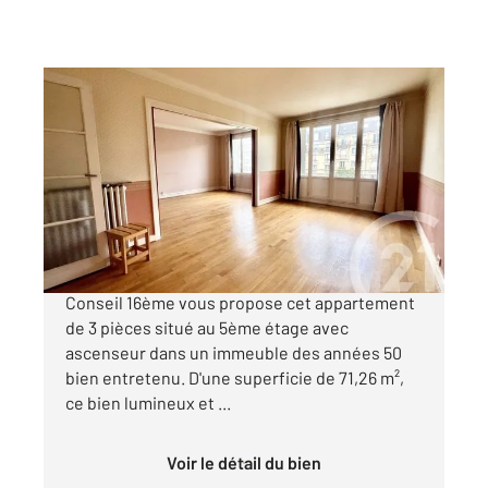
PARIS 75016
2
72 m
, 3 pièces
Ref : 11101
Appartement F3 à vendre
598 000 €
EXELMANS Votre agence Century 21 Via
Conseil 16ème vous propose cet appartement
de 3 pièces situé au 5ème étage avec
ascenseur dans un immeuble des années 50
bien entretenu. D'une superficie de 71,26 m²,
ce bien lumineux et ...
Voir le détail du bien