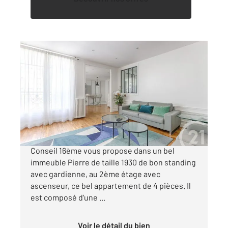
PARIS 75016
2
101,39 m
, 4 pièces
Ref : 11126
Appartement F4 à vendre
949 000 €
MICHEL ANGE - Votre agence Century 21 Via
Conseil 16ème vous propose dans un bel
immeuble Pierre de taille 1930 de bon standing
avec gardienne, au 2ème étage avec
ascenseur, ce bel appartement de 4 pièces. Il
est composé d'une ...
Voir le détail du bien