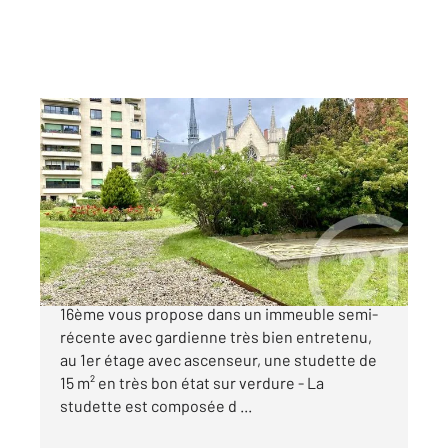
PARIS 75016
2
15,17 m
, 1 pièce
Ref : 11142
Appartement Studette à vendre
179 000 €
AUTEUIL - Votre agence Century 21 Via Conseil
16ème vous propose dans un immeuble semi-
récente avec gardienne très bien entretenu,
au 1er étage avec ascenseur, une studette de
15 m² en très bon état sur verdure - La
studette est composée d ...