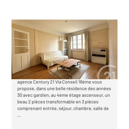
PARIS 75016
2
64,17 m
, 3 pièces
Ref : 10647
Appartement F2 à vendre
546 000 €
BOILEAU - FACE HAMEAU BOILEAU. Votre
agence Century 21 Via Conseil 16ème vous
propose, dans une belle résidence des années
30 avec gardien, au 4ème étage ascenseur, un
beau 2 pièces transformable en 3 pièces
comprenant entrée, séjour, chambre, salle de
...