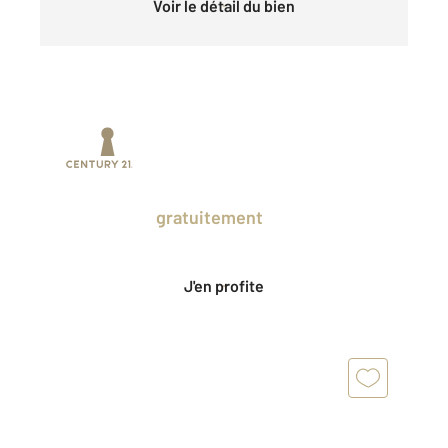
Voir le détail du bien
Prenez un temps d'avance sur le marché
en profitant
gratuitement
des Ventes
Privées CENTURY 21.
J'en profite