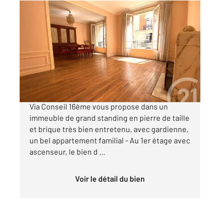
PARIS 75016
2
94 m
, 4 pièces
Ref : 11090
Appartement F4 à vendre
800 400 €
MÉTRO EXELMANS - Votre agence Century 21
Via Conseil 16ème vous propose dans un
immeuble de grand standing en pierre de taille
et brique très bien entretenu, avec gardienne,
un bel appartement familial - Au 1er étage avec
ascenseur, le bien d ...
Voir le détail du bien