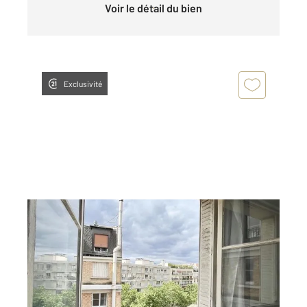
Voir le détail du bien
Exclusivité
PARIS 75016
2
23 m
, 1 pièce
Ref : 11172
Appartement Studio à vendre
219 000 €