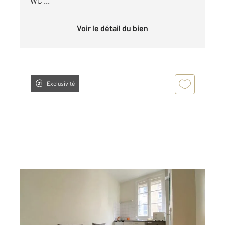
WC ...
Voir le détail du bien
Exclusivité
PARIS 75016
2
9 m
, 1 pièce
Ref : 11211
à vendre