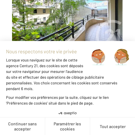
Ref : 11160
Appartement F3 à vendre
794 200 €
MURAT SEINE. Votre agence Century 21 Via
Conseil 16ème vous propose, dans un bel
immeuble de standing, récent (années 2000),
au 2ème étage ascenseur, un vaste 3 pièces
comprenant entrée, grand séjour, deux
chambres, cuisine séparée, salle de bains, wc
...
Voir le détail du bien
Créer une alerte