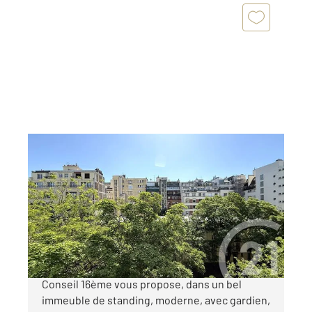
PARIS 75016
2
103,76 m
, 5 pièces
Ref : 10773
Appartement F5 à vendre
945 000 €
MIRABEAU. Votre agence Century 21 Via
Conseil 16ème vous propose, dans un bel
immeuble de standing, moderne, avec gardien,