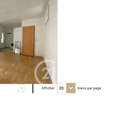
1
Afficher
biens par page