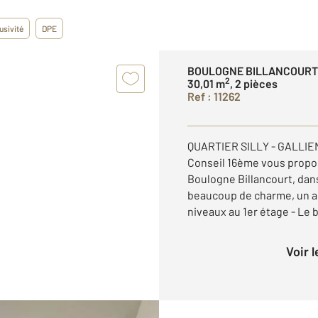
usivité
DPE
BOULOGNE BILLANCOURT
2
30,01 m
, 2 pièces
Ref : 11262
QUARTIER SILLY - GALLIENI
Conseil 16ème vous propose
Boulogne Billancourt, dan
beaucoup de charme, un a
niveaux au 1er étage - Le bi
Voir 