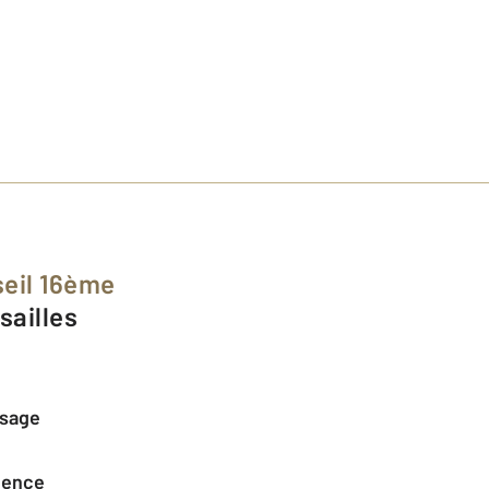
seil 16ème
sailles
ssage
agence