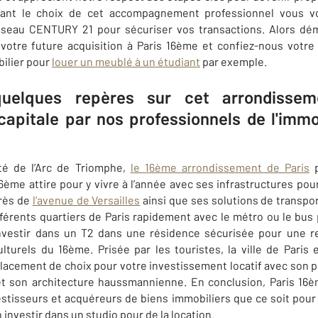
sant le choix de cet accompagnement professionnel vous vo
éseau CENTURY 21 pour sécuriser vos transactions. Alors d
votre future acquisition à
Paris 16ème
et confiez-nous votre 
bilier pour
louer un meublé à un étudiant
par exemple.
uelques repères sur cet arrondissem
 capitale par nos professionnels de l'imm
té de l’Arc de Triomphe,
le 16ème arrondissement de Paris
p
 16ème
attire pour y vivre à l’année avec ses infrastructures pou
près de
l’avenue de Versailles
ainsi que ses solutions de transpor
férents quartiers de Paris rapidement avec le métro ou le bus po
investir dans un T2 dans une résidence sécurisée pour une 
lturels du 16ème. Prisée par les touristes, la ville de Paris 
acement de choix pour votre investissement locatif avec son 
 son architecture haussmannienne. En conclusion, Paris 16
estisseurs et acquéreurs de biens immobiliers que ce soit pou
 investir dans un studio pour de la location.