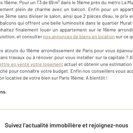
is 16ème. Pour un T3 de 69 m² dans le 16ème près du métro La M
gement plein de charme avec un balcon. Enfin pour un appar
e 3ème sans diviser le salon, ainsi que 2 pièces d’eau, le prix 
 balcons qui offrent une belle luminosité dans le quartier Murat
uhaitez finalement louer un appartement sur le 16ème arrond
uisition, et consulter
nos annonces de biens en location
sur ce qu
es atouts du 16ème arrondissement de Paris pour vous épanoui
ns travaux ou à rénover pour vous installer sur la capitale ? 
ttre en vente votre logement
actuel et obtenir une estimation
ché pour connaître votre budget. Enfin nos conseillers vous a
ion locative de votre bien sur
Paris 16ème
. A bientôt !
ens.
Suivez l’actualité immobilière et rejoignez-nous