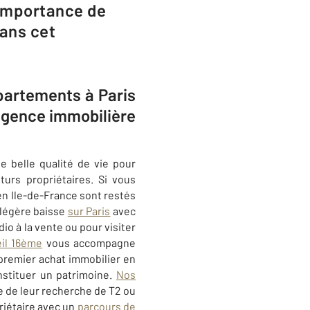
l’importance de
ans cet
ppartements à Paris
 agence immobilière
e belle qualité de vie pour
urs propriétaires. Si vous
en Ile-de-France sont restés
 légère baisse
sur Paris
avec
io à la vente ou pour visiter
il 16ème
vous accompagne
 premier achat immobilier en
nstituer un patrimoine.
Nos
e de leur recherche de T2 ou
riétaire avec un
parcours de