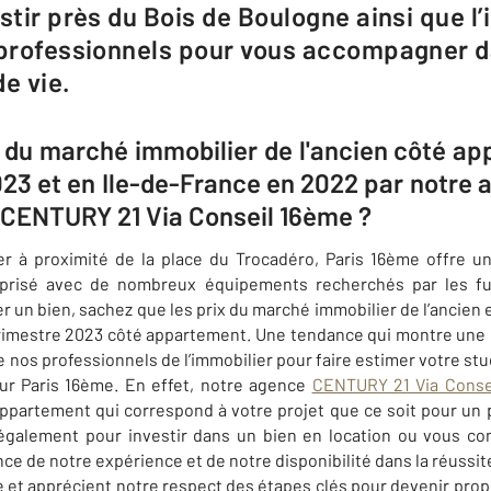
estir près du Bois de Boulogne ainsi que 
 professionnels pour vous accompagner d
e vie.
x du marché immobilier de l'ancien côté a
023 et en Ile-de-France en 2022 par notre
n CENTURY 21 Via Conseil 16ème ?
er à proximité de la place du Trocadéro,
Paris 16ème
offre un
er prisé avec de nombreux équipements recherchés par les fut
r un bien, sachez que les prix du marché immobilier de l’ancien 
trimestre 2023 côté appartement. Une tendance qui montre une
e nos
professionnels de l’immobilier pour faire estimer votre stud
ur Paris 16ème. En effet, notre agence
CENTURY 21 Via Conse
appartement qui correspond à votre projet que ce soit pour un
 également pour investir dans un bien en location ou vous co
ce de notre expérience et de notre disponibilité dans la réussit
e et apprécient notre respect des étapes clés pour devenir prop