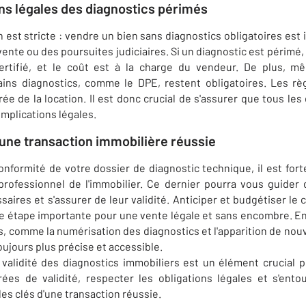
ns légales des diagnostics périmés
est stricte : vendre un bien sans diagnostics obligatoires est i
vente ou des poursuites judiciaires. Si un diagnostic est périmé, i
ertifié, et le coût est à la charge du vendeur. De plus, m
tains diagnostics, comme le DPE, restent obligatoires. Les rè
rée de la location. Il est donc crucial de s'assurer que tous les
omplications légales.
 une transaction immobilière réussie
conformité de votre dossier de diagnostic technique, il est 
professionnel de l'immobilier. Ce dernier pourra vous guider 
saires et s'assurer de leur validité. Anticiper et budgétiser le
 étape importante pour une vente légale et sans encombre. En
s, comme la numérisation des diagnostics et l'apparition de nou
ujours plus précise et accessible.
 validité des diagnostics immobiliers est un élément crucial p
rées de validité, respecter les obligations légales et s'ento
es clés d'une transaction réussie.