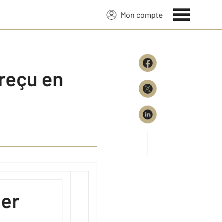
Mon compte
reçu en
ier