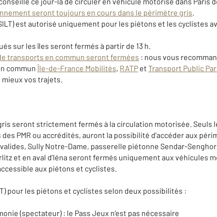
conseille ce jour-là de circuler en véhicule motorisé dans Paris d
onnement seront toujours en cours dans le périmètre gris
.
(SILT) est autorisé uniquement pour les piétons et les cyclistes 
ués sur les îles seront fermés à partir de 13 h.
 de transports en commun seront fermées
: nous vous recommando
s en commun
Île-de-France Mobilités
,
RATP
et
Transport Public Pa
 mieux vos trajets.
ris seront strictement fermés à la circulation motorisée. Seuls l
ès des PMR ou accrédités, auront la possibilité d'accéder aux péri
Invalides, Sully Notre-Dame, passerelle piétonne Sendar-Senghor)
rlitz et en aval d’Iéna seront fermés uniquement aux véhicules m
ccessible aux piétons et cyclistes.
) pour les piétons et cyclistes selon deux possibilités :
émonie (spectateur) : le Pass Jeux n’est pas nécessaire