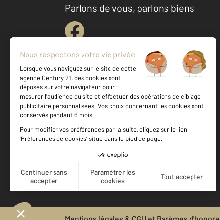
Parlons de vous, parlons biens
Votre agence est notée
Achat
Location
Vente
Gestion
9,4
/
10
9,5/10
Mentions légales & CGU et Barèmes d'honora