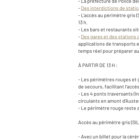
- La préfecture de Police dé
-
Des interdictions de stati
- L'accès au périmètre gris 
13 h.
- Les bars et restaurants sit
-
Des gares et des stations
applications de transport
temps réel pour préparer au
À PARTIR DE 13 H :
- Les périmètres rouges et g
de secours, facilitant l'acc
- Les 4 ponts traversants (
circulants en amont d’Auste
- Le périmètre rouge reste a
Accès au périmètre gris (SILT
- Avec un billet pour la cér