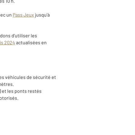
ès 10 h.
avec un
Pass Jeux
jusqu’à
ns d’utiliser les
ris 2024
actualisées en
es véhicules de sécurité et
mètres.
 et les ponts restés
otorisés.