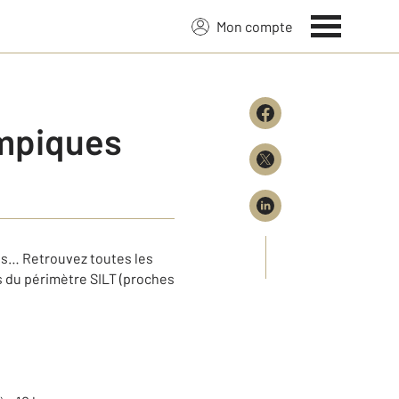
Mon compte
ympiques
rts… Retrouvez toutes les
s du périmètre SILT (proches