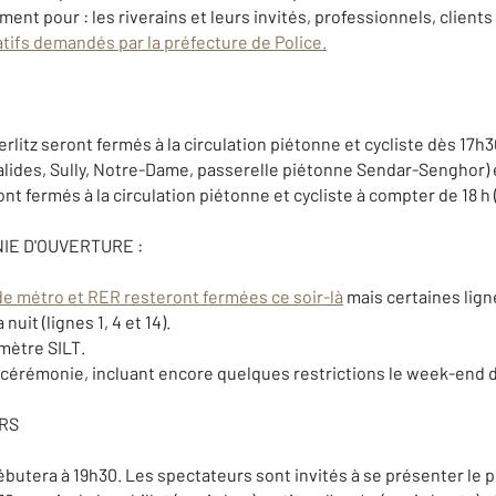
ent pour : les riverains et leurs invités, professionnels, client
atifs demandés par la préfecture de Police.
rlitz seront fermés à la circulation piétonne et cycliste dès 17h30
alides, Sully, Notre-Dame, passerelle piétonne Sendar-Senghor) e
ont fermés à la circulation piétonne et cycliste à compter de 18 h 
IE D'OUVERTURE :
de métro et RER resteront fermées ce soir-là
mais certaines lig
uit (lignes 1, 4 et 14).
mètre SILT.
cérémonie, incluant encore quelques restrictions le week-end du
RS
utera à 19h30. Les spectateurs sont invités à se présenter le pl